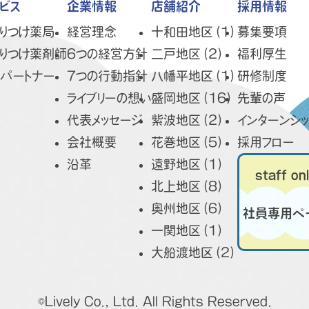
ビス
企業情報
店舗紹介
採用情報
りつけ薬局
経営理念
十和田地区（1）
募集要項
りつけ薬剤師
6つの経営方針
二戸地区（2）
福利厚生
パートナー
7つの行動指針
八幡平地区（1）
研修制度
ライブリーの想い
盛岡地区（16）
先輩の声
代表メッセージ
紫波地区（2）
インターンシ
会社概要
花巻地区（5）
採用フロー
沿革
遠野地区（1）
staff on
北上地区（8）
奥州地区（6）
社員専用ペ
一関地区（1）
大船渡地区（2）
©Lively Co., Ltd. All Rights Reserved.