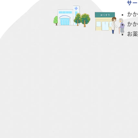
サー
かか
かか
お薬