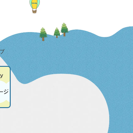
ップ
ly
ージ